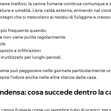
mane inattivo, la canna fumaria continua comunque a s
atura e umidità. L’aria calda esterna, entrando nel cond
stagni che si mescolano ai residui di fuliggine e creoso
più frequente quando:
a non viene pulita regolarmente
ole
sposto a infiltrazioni
 inutilizzato per lunghi periodi.
oblema può peggiorare nelle giornate particolarmente u
pire l’odore anche nelle altre stanze della casa.
ndensa: cosa succede dentro la c
 canna fumaria come un semplice tubo di scarico, ma a