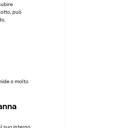
ubire 
otto, può 
to.
mide o molto 
anna 
l suo interno 