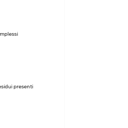
omplessi 
esidui presenti 