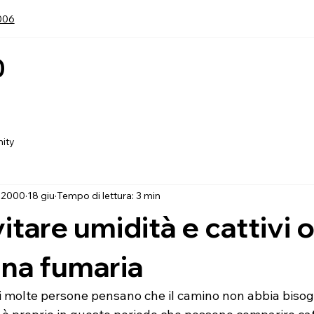
006
0
Home
Ch
ity
 2000
18 giu
Tempo di lettura: 3 min
tare umidità e cattivi 
nna fumaria
vi molte persone pensano che il camino non abbia bisog