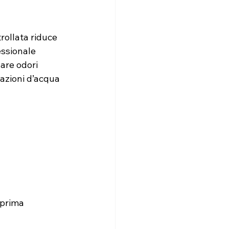
rollata riduce 
essionale 
are odori 
razioni d’acqua 
 prima 