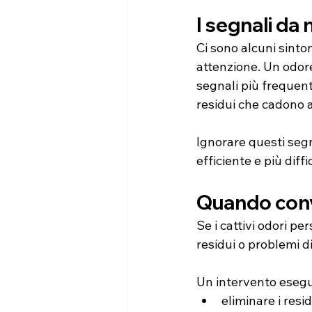
I segnali da
Ci sono alcuni sint
attenzione. Un odor
segnali più frequent
residui che cadono 
Ignorare questi segn
efficiente e più diffi
Quando conv
Se i cattivi odori p
residui o problemi d
Un intervento esegu
eliminare i resi