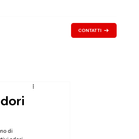
i siamo
Servizi
Blog
CONTATTI
odori
no di 