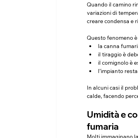
Quando il camino ri
variazioni di temper
creare condensa e ri
Questo fenomeno è 
la canna fumari
il tiraggio è deb
il comignolo è e
l’impianto resta
In alcuni casi il pr
calde, facendo perce
Umidità e co
fumaria
Molti immaginano la