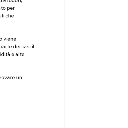
ivi odori, 
to per 
li che 
o viene 
rte dei casi il 
ità e alte 
trovare un 