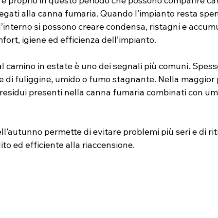
à è proprio in questo periodo che possono comparire catt
egati alla canna fumaria. Quando l’impianto resta spen
l’interno si possono creare condensa, ristagni e accumu
rt, igiene ed efficienza dell’impianto.
al camino in estate è uno dei segnali più comuni. Spess
 di fuliggine, umido o fumo stagnante. Nella maggior pa
esidui presenti nella canna fumaria combinati con umid
ll’autunno permette di evitare problemi più seri e di ri
ito ed efficiente alla riaccensione.