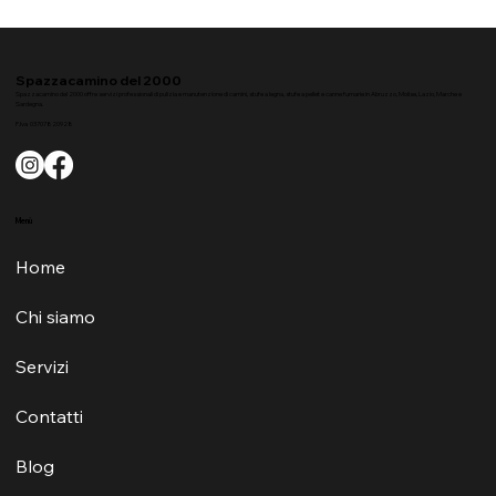
Videoispezione canna fumaria:
quando serve davvero
Spazzacamino del 2000
Spazzacamino del 2000 offre servizi professionali di pulizia e manutenzione di camini, stufe a legna, stufe a pellet e canne fumarie in Abruzzo, Molise, Lazio, Marche e
Sardegna.
P.Iva 03707820928
Menù
Home
Chi siamo
Servizi
Contatti
Blog