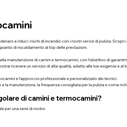
mocamini
ro e riduci i rischi di incendio con i nostri servizi di pulizia. Scopri i
pianto di riscaldamento al top delle prestazioni.
lla manutenzione di camini e termocamini, con l’obiettivo di garantirti
potrai ricevere un servizio di alta qualità, adatto alle tue esigenze e al
mocamini e l’approccio professionale e personalizzato dei tecnici.
e e la manutenzione, la frequenza consigliata per la pulizia e come ri
egolare di camini e termocamini?
e per una serie di motivi: