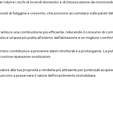
 ridurre i rischi di incendi domestici e di intossicazione da monossi
siti di fuliggine e creosoto, che possono accumularsi sulle pareti d
antisce una combustione più efficiente, riducendo il consumo di combu
isce un’area più pulita all’interno dell’abitazione e un migliore comfor
o contribuisce a prevenire danni strutturali e a prolungarne. La puliz
costose riparazioni sostituzioni.
 alla tua proprietà e renderla più attraente per potenziali acquirenti o 
iscono a preservare il valore dell’investimento immobiliare.