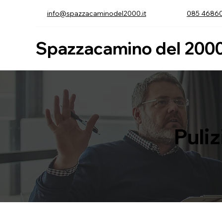
info@spazzacaminodel2000.it
085 4686
Spazzacamino del 200
Puli