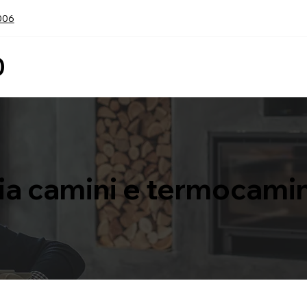
006
0
Home
Ch
zia camini e termocamin