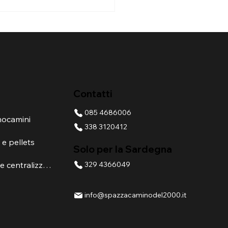
 evitare umidità e
ivi odori nella canna
ria
Contatti
085 4686006
rmocamini
338 3120412
 e pellets
Solo per la Sardegna
Pulizia canne fumarie centralizzate
329 4366049
info@spazzacaminodel2000.it