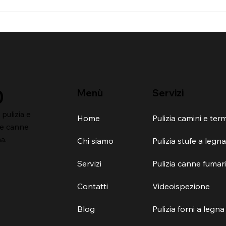
Videoispezione canna
Come
fumaria: quando serve
catt
davvero
fuma
0
Menù
Servizi
pulizia e
Home
Pulizia camini e te
t e canne
a.
Chi siamo
Pulizia stufe a legna
Servizi
Contatti
Videoispezione
Blog
Pulizia forni a legna