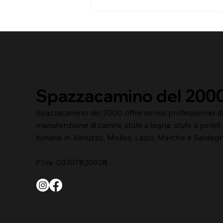
Camino spento da mesi?
Ecco cosa controllare
Spazzacamino del 200
Spazzacamino del 2000 offre servizi professionali di 
manutenzione di camini, stufe a legna, stufe a pelle
fumarie in Abruzzo, Molise, Lazio, Marche e Sardegn
P.Iva 03707820928