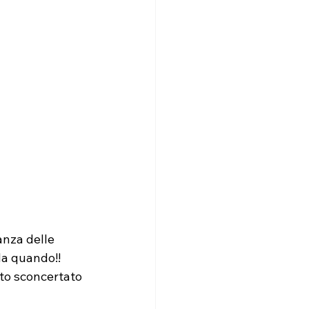
anza delle 
da quando!!
sto sconcertato 