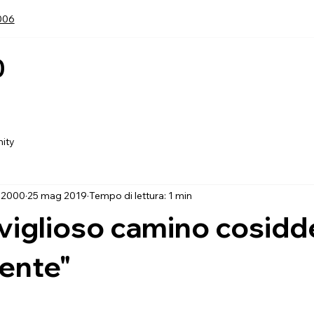
006
0
Home
Ch
ity
 2000
25 mag 2019
Tempo di lettura: 1 min
viglioso camino cosidd
ente"