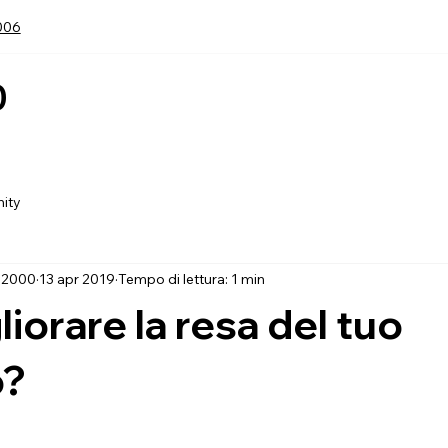
006
0
Home
Ch
ity
 2000
13 apr 2019
Tempo di lettura: 1 min
iorare la resa del tuo
o?