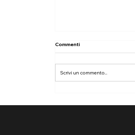
Commenti
Scrivi un commento...
Camino spento da mesi?
Ecco cosa controllare